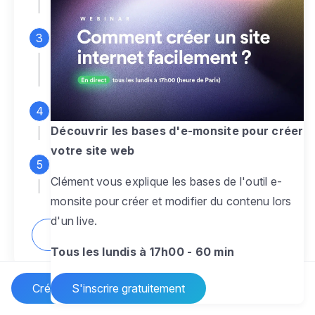
espace d'administration
Personnalisez entièrement le
design
pour créer un site web sur-mesure,
à votre image
Ajoutez des pages
sans limite pour
présenter votre activité, votre passion
Découvrir les bases d'e-monsite pour créer
votre site web
Profitez des fonctionnalités et outils
Clément vous explique les bases de l'outil e-
pour rendre votre site dynamique
monsite pour créer et modifier du contenu lors
d'un live.
Comment créer un site internet ?
Tous les lundis à 17h00 - 60 min
Créer un site Internet
S'inscrire gratuitement
Vos questions sur la création de site