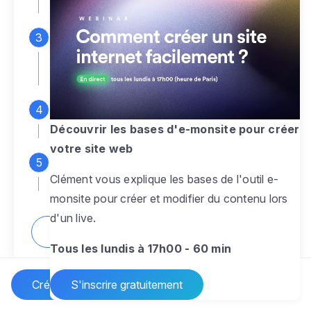
espace d'administration
Personnalisez entièrement le
design
pour créer un site web sur-mesure,
à votre image
Ajoutez des pages
sans limite pour
présenter votre activité, votre passion
Découvrir les bases d'e-monsite pour créer
votre site web
Profitez des fonctionnalités et outils
Clément vous explique les bases de l'outil e-
pour rendre votre site dynamique
monsite pour créer et modifier du contenu lors
d'un live.
Comment créer un site internet ?
Tous les lundis à 17h00 - 60 min
Créer un site Internet
S'inscrire gratuitement
Vos questions sur la création de site