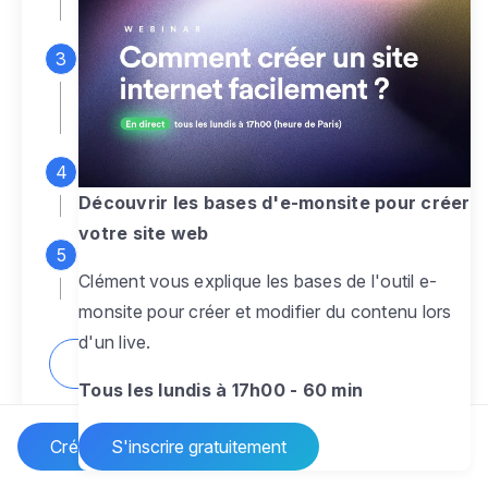
espace d'administration
Personnalisez entièrement le
design
pour créer un site web sur-mesure,
à votre image
Ajoutez des pages
sans limite pour
présenter votre activité, votre passion
Découvrir les bases d'e-monsite pour créer
votre site web
Profitez des fonctionnalités et outils
Clément vous explique les bases de l'outil e-
pour rendre votre site dynamique
monsite pour créer et modifier du contenu lors
d'un live.
Comment créer un site internet ?
Tous les lundis à 17h00 - 60 min
Créer un site Internet
S'inscrire gratuitement
Vos questions sur la création de site