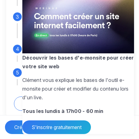
espace d'administration
Personnalisez entièrement le
design
pour créer un site web sur-mesure,
à votre image
Ajoutez des pages
sans limite pour
présenter votre activité, votre passion
Découvrir les bases d'e-monsite pour créer
votre site web
Profitez des fonctionnalités et outils
Clément vous explique les bases de l'outil e-
pour rendre votre site dynamique
monsite pour créer et modifier du contenu lors
d'un live.
Comment créer un site internet ?
Tous les lundis à 17h00 - 60 min
Créer un site Internet
S'inscrire gratuitement
Vos questions sur la création de site