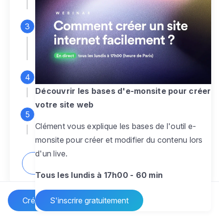
espace d'administration
Personnalisez entièrement le
design
pour créer un site web sur-mesure,
à votre image
Ajoutez des pages
sans limite pour
présenter votre activité, votre passion
Découvrir les bases d'e-monsite pour créer
votre site web
Profitez des fonctionnalités et outils
Clément vous explique les bases de l'outil e-
pour rendre votre site dynamique
monsite pour créer et modifier du contenu lors
d'un live.
Comment créer un site internet ?
Tous les lundis à 17h00 - 60 min
Créer un site Internet
S'inscrire gratuitement
Vos questions sur la création de site