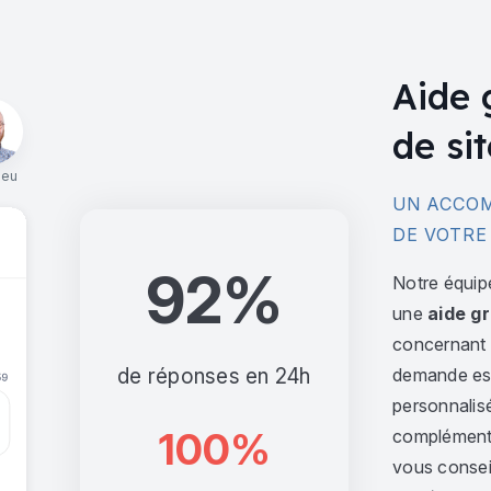
Aide 
de sit
ieu
UN ACCOM
DE VOTRE
92%
Notre équip
une
aide gr
concernant l
de réponses en 24h
demande est 
personnalis
100%
complément,
vous consei