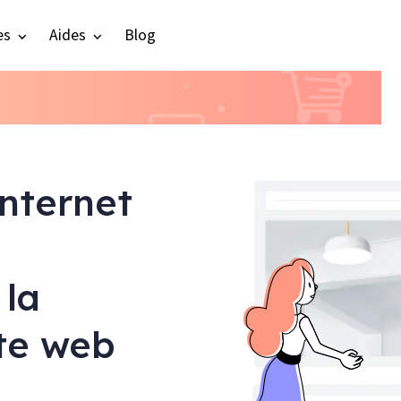
es
Aides
Blog
internet
 la
ite web