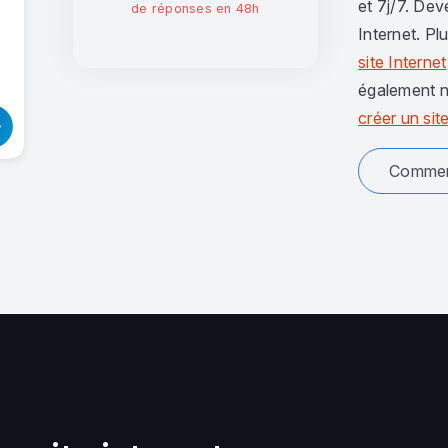
et 7j/7. Dev
de réponses en 48h
Internet. Pl
site Internet
également n
créer un site
Comment