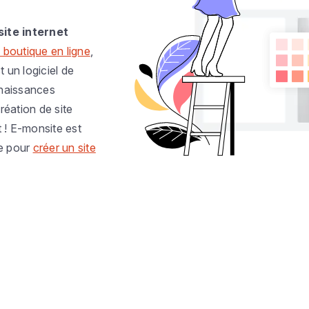
site internet
 boutique en ligne
,
t un logiciel de
nnaissances
réation de site
t ! E-monsite est
e pour
créer un site