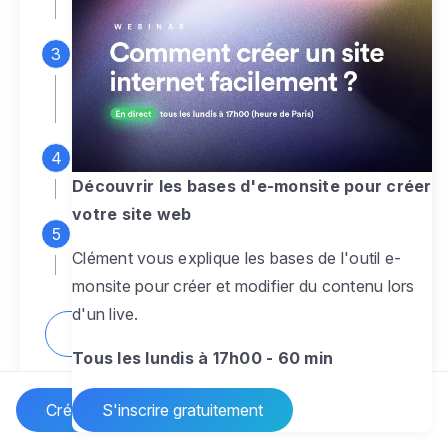
espace d'administration
Personnalisez entièrement le
design
pour créer un site web sur-mesure,
à votre image
Ajoutez des pages
sans limite pour
présenter votre activité, votre passion
Découvrir les bases d'e-monsite pour créer
votre site web
Profitez des fonctionnalités et outils
Clément vous explique les bases de l'outil e-
pour rendre votre site dynamique
monsite pour créer et modifier du contenu lors
d'un live.
Comment créer un site internet ?
Tous les lundis à 17h00 - 60 min
Créer un site Internet
S'inscrire gratuitement
Vos questions sur la création de site