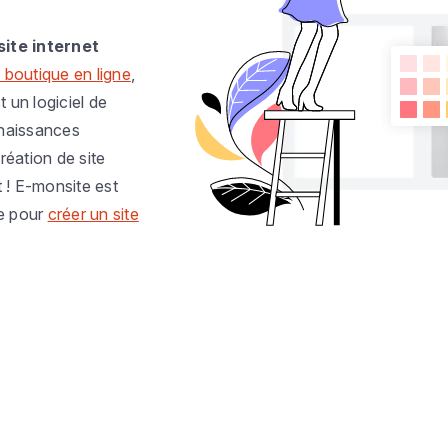
site internet
 boutique en ligne
,
t un logiciel de
nnaissances
réation de site
t ! E-monsite est
e pour
créer un site