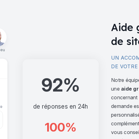
Aide 
de sit
ieu
UN ACCOM
DE VOTRE
92%
Notre équip
une
aide gr
concernant l
de réponses en 24h
demande est 
personnalis
100%
complément,
vous consei