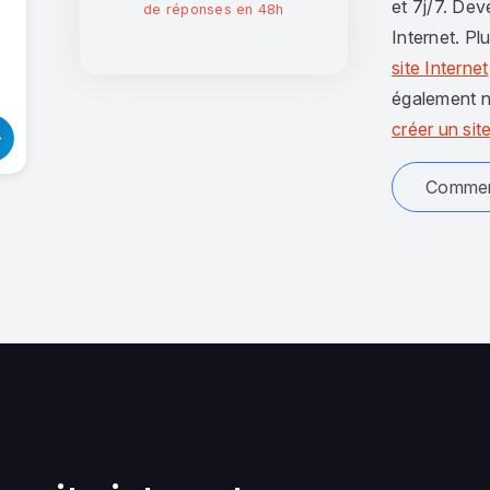
et 7j/7. Dev
de réponses en 48h
Internet. Pl
site Internet
également n
créer un site
Comment