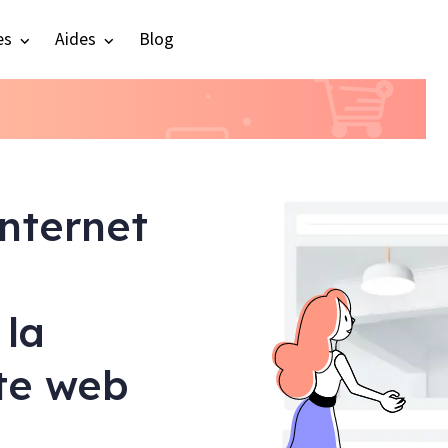
es
Aides
Blog
internet
 la
ite web