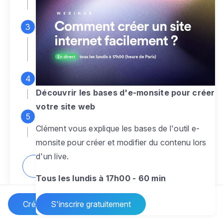
espace d'administration
Personnalisez entièrement le
design
pour créer un site web sur-mesure,
à votre image
Ajoutez des pages
sans limite pour
présenter votre activité, votre passion
Découvrir les bases d'e-monsite pour créer
votre site web
Profitez des fonctionnalités et outils
Clément vous explique les bases de l'outil e-
pour rendre votre site dynamique
monsite pour créer et modifier du contenu lors
d'un live.
Comment créer un site internet ?
Tous les lundis à 17h00 - 60 min
Créer un site Internet
S'inscrire gratuitement
Vos questions sur la création de site