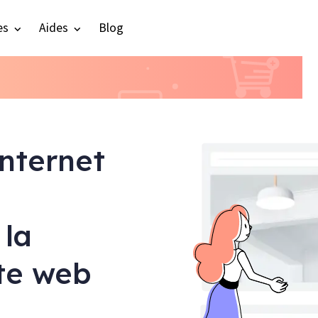
es
Aides
Blog
internet
 la
ite web