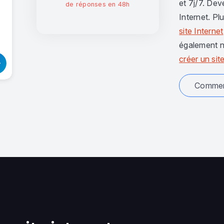
et 7j/7. Dev
de réponses en 48h
Internet. Pl
site Internet
également n
créer un site
Comment