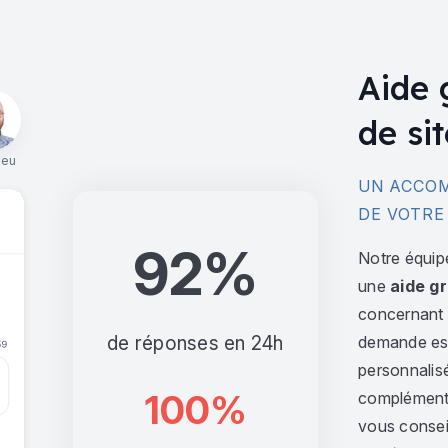
Aide 
de sit
ieu
UN ACCOM
DE VOTRE
92%
Notre équip
une
aide gr
concernant l
de réponses en 24h
demande est 
personnalis
100%
complément,
vous consei