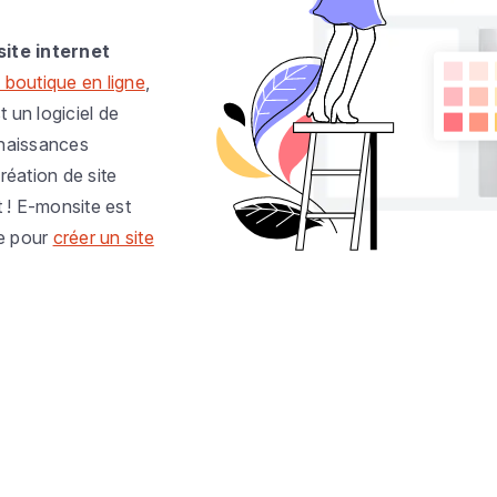
site internet
 boutique en ligne
,
t un logiciel de
nnaissances
réation de site
t ! E-monsite est
e pour
créer un site