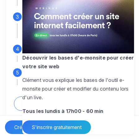
espace d'administration
Personnalisez entièrement le
design
pour créer un site web sur-mesure,
à votre image
Ajoutez des pages
sans limite pour
présenter votre activité, votre passion
Découvrir les bases d'e-monsite pour créer
votre site web
Profitez des fonctionnalités et outils
Clément vous explique les bases de l'outil e-
pour rendre votre site dynamique
monsite pour créer et modifier du contenu lors
d'un live.
Comment créer un site internet ?
Tous les lundis à 17h00 - 60 min
Créer un site Internet
S'inscrire gratuitement
Vos questions sur la création de site