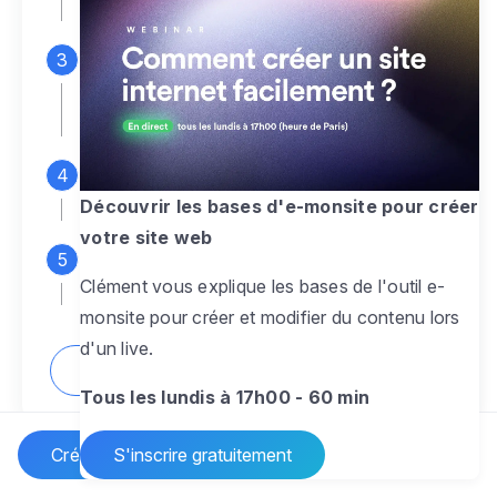
espace d'administration
Personnalisez entièrement le
design
pour créer un site web sur-mesure,
à votre image
Ajoutez des pages
sans limite pour
présenter votre activité, votre passion
Découvrir les bases d'e-monsite pour créer
votre site web
Profitez des fonctionnalités et outils
Clément vous explique les bases de l'outil e-
pour rendre votre site dynamique
monsite pour créer et modifier du contenu lors
d'un live.
Comment créer un site internet ?
Tous les lundis à 17h00 - 60 min
Créer un site Internet
S'inscrire gratuitement
Vos questions sur la création de site