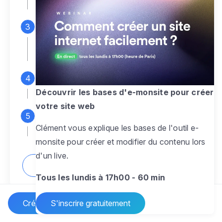
espace d'administration
Personnalisez entièrement le
design
pour créer un site web sur-mesure,
à votre image
Ajoutez des pages
sans limite pour
présenter votre activité, votre passion
Découvrir les bases d'e-monsite pour créer
votre site web
Profitez des fonctionnalités et outils
Clément vous explique les bases de l'outil e-
pour rendre votre site dynamique
monsite pour créer et modifier du contenu lors
d'un live.
Comment créer un site internet ?
Tous les lundis à 17h00 - 60 min
Créer un site Internet
S'inscrire gratuitement
Vos questions sur la création de site