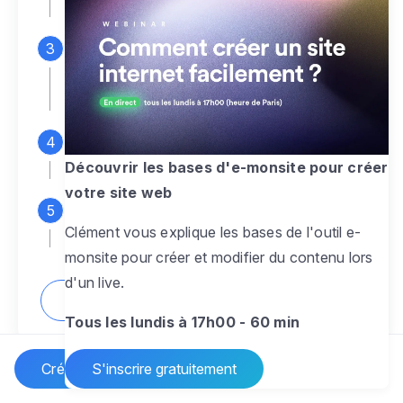
espace d'administration
Personnalisez entièrement le
design
pour créer un site web sur-mesure,
à votre image
Ajoutez des pages
sans limite pour
présenter votre activité, votre passion
Découvrir les bases d'e-monsite pour créer
votre site web
Profitez des fonctionnalités et outils
Clément vous explique les bases de l'outil e-
pour rendre votre site dynamique
monsite pour créer et modifier du contenu lors
d'un live.
Comment créer un site internet ?
Tous les lundis à 17h00 - 60 min
Créer un site Internet
S'inscrire gratuitement
Vos questions sur la création de site