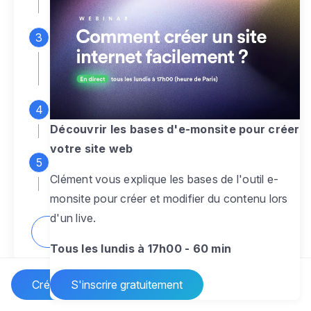
espace d'administration
Personnalisez entièrement le
design
pour créer un site web sur-mesure,
à votre image
Ajoutez des pages
sans limite pour
présenter votre activité, votre passion
Découvrir les bases d'e-monsite pour créer
votre site web
Profitez des fonctionnalités et outils
Clément vous explique les bases de l'outil e-
pour rendre votre site dynamique
monsite pour créer et modifier du contenu lors
d'un live.
Comment créer un site internet ?
Tous les lundis à 17h00 - 60 min
Créer un site Internet
S'inscrire gratuitement
Vos questions sur la création de site