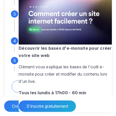
espace d'administration
Personnalisez entièrement le
design
pour créer un site web sur-mesure,
à votre image
Ajoutez des pages
sans limite pour
présenter votre activité, votre passion
Découvrir les bases d'e-monsite pour créer
votre site web
Profitez des fonctionnalités et outils
Clément vous explique les bases de l'outil e-
pour rendre votre site dynamique
monsite pour créer et modifier du contenu lors
d'un live.
Comment créer un site internet ?
Tous les lundis à 17h00 - 60 min
Créer un site Internet
S'inscrire gratuitement
Vos questions sur la création de site