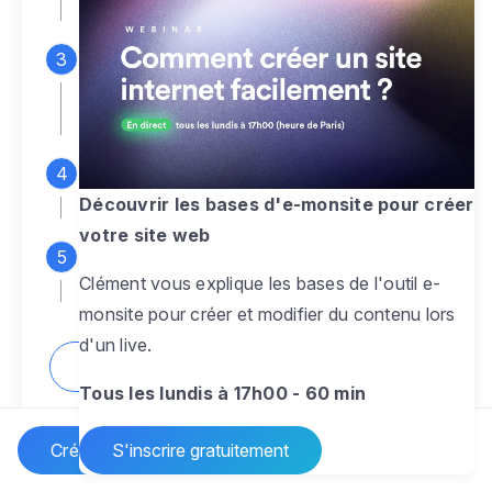
espace d'administration
Personnalisez entièrement le
design
pour créer un site web sur-mesure,
à votre image
Ajoutez des pages
sans limite pour
présenter votre activité, votre passion
Découvrir les bases d'e-monsite pour créer
votre site web
Profitez des fonctionnalités et outils
Clément vous explique les bases de l'outil e-
pour rendre votre site dynamique
monsite pour créer et modifier du contenu lors
d'un live.
Comment créer un site internet ?
Tous les lundis à 17h00 - 60 min
Créer un site Internet
S'inscrire gratuitement
Vos questions sur la création de site