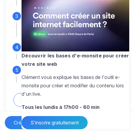
espace d'administration
Personnalisez entièrement le
design
pour créer un site web sur-mesure,
à votre image
Ajoutez des pages
sans limite pour
présenter votre activité, votre passion
Découvrir les bases d'e-monsite pour créer
votre site web
Profitez des fonctionnalités et outils
Clément vous explique les bases de l'outil e-
pour rendre votre site dynamique
monsite pour créer et modifier du contenu lors
d'un live.
Comment créer un site internet ?
Tous les lundis à 17h00 - 60 min
Créer un site Internet
S'inscrire gratuitement
Vos questions sur la création de site