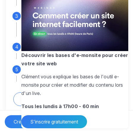
espace d'administration
Personnalisez entièrement le
design
pour créer un site web sur-mesure,
à votre image
Ajoutez des pages
sans limite pour
présenter votre activité, votre passion
Découvrir les bases d'e-monsite pour créer
votre site web
Profitez des fonctionnalités et outils
Clément vous explique les bases de l'outil e-
pour rendre votre site dynamique
monsite pour créer et modifier du contenu lors
d'un live.
Comment créer un site internet ?
Tous les lundis à 17h00 - 60 min
Créer un site Internet
S'inscrire gratuitement
Vos questions sur la création de site