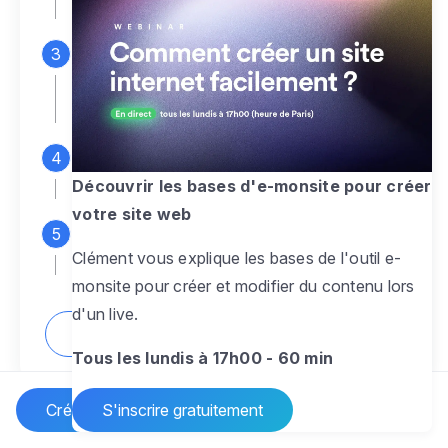
espace d'administration
Personnalisez entièrement le
design
pour créer un site web sur-mesure,
à votre image
Ajoutez des pages
sans limite pour
présenter votre activité, votre passion
Découvrir les bases d'e-monsite pour créer
votre site web
Profitez des fonctionnalités et outils
Clément vous explique les bases de l'outil e-
pour rendre votre site dynamique
monsite pour créer et modifier du contenu lors
d'un live.
Comment créer un site internet ?
Tous les lundis à 17h00 - 60 min
Créer un site Internet
S'inscrire gratuitement
Vos questions sur la création de site