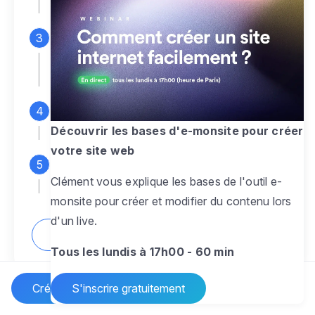
espace d'administration
Personnalisez entièrement le
design
pour créer un site web sur-mesure,
à votre image
Ajoutez des pages
sans limite pour
présenter votre activité, votre passion
Découvrir les bases d'e-monsite pour créer
votre site web
Profitez des fonctionnalités et outils
Clément vous explique les bases de l'outil e-
pour rendre votre site dynamique
monsite pour créer et modifier du contenu lors
d'un live.
Comment créer un site internet ?
Tous les lundis à 17h00 - 60 min
Créer un site Internet
S'inscrire gratuitement
Vos questions sur la création de site