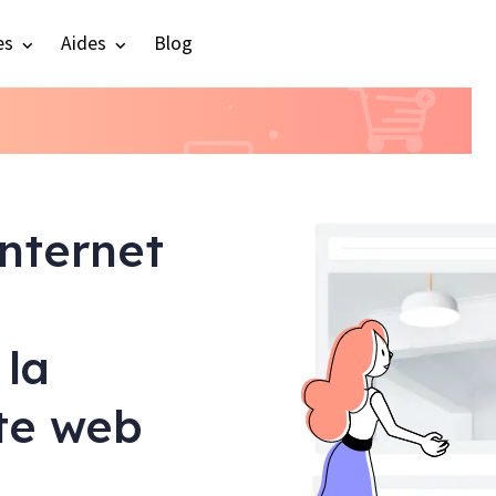
es
Aides
Blog
internet
 la
ite web