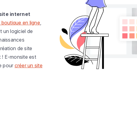
site internet
 boutique en ligne
,
t un logiciel de
nnaissances
réation de site
t ! E-monsite est
e pour
créer un site