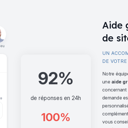
Aide 
de sit
ieu
UN ACCOM
DE VOTRE
92%
Notre équip
une
aide gr
concernant l
de réponses en 24h
demande est 
personnalis
100%
complément,
vous consei