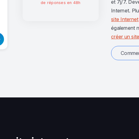
et 7j/7. Dev
de réponses en 48h
Internet. Pl
site Internet
également n
créer un site
Comment