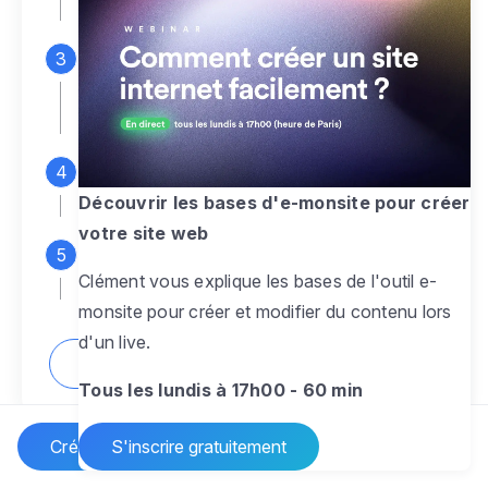
espace d'administration
Personnalisez entièrement le
design
pour créer un site web sur-mesure,
à votre image
Ajoutez des pages
sans limite pour
présenter votre activité, votre passion
Découvrir les bases d'e-monsite pour créer
votre site web
Profitez des fonctionnalités et outils
Clément vous explique les bases de l'outil e-
pour rendre votre site dynamique
monsite pour créer et modifier du contenu lors
d'un live.
Comment créer un site internet ?
Tous les lundis à 17h00 - 60 min
Créer un site Internet
S'inscrire gratuitement
Vos questions sur la création de site