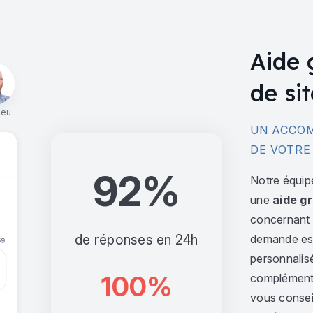
Aide 
de sit
ieu
UN ACCOM
DE VOTRE
92%
Notre équip
une
aide gr
concernant l
de réponses en 24h
demande est 
personnalis
100%
complément,
vous consei