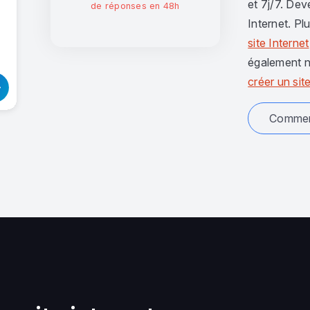
et 7j/7. Dev
de réponses en 48h
Internet. Pl
site Internet
également n
créer un site
Comment