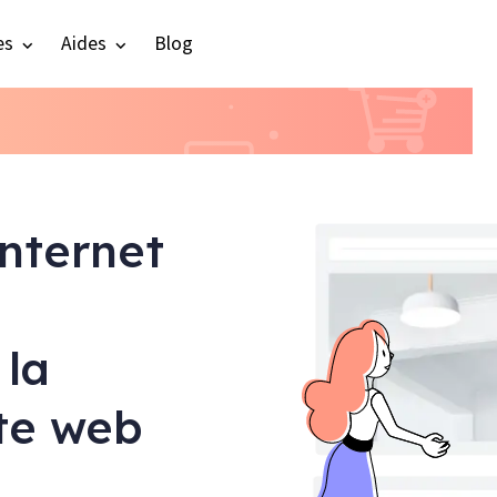
es
Aides
Blog
internet
 la
ite web