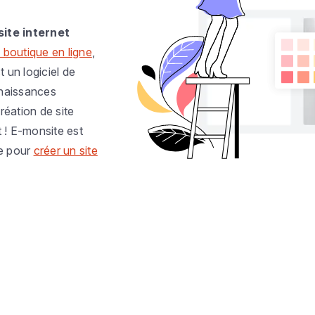
site internet
 boutique en ligne
,
t un logiciel de
nnaissances
réation de site
t ! E-monsite est
e pour
créer un site