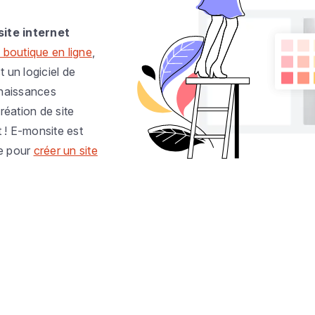
site internet
 boutique en ligne
,
t un logiciel de
nnaissances
réation de site
t ! E-monsite est
e pour
créer un site