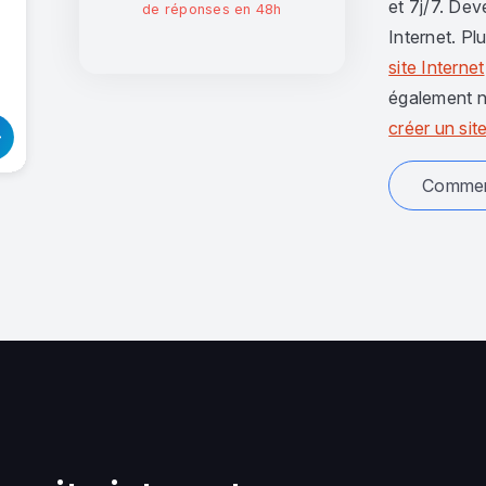
et 7j/7. Dev
de réponses en 48h
Internet. Pl
site Internet
également n
créer un site
Comment