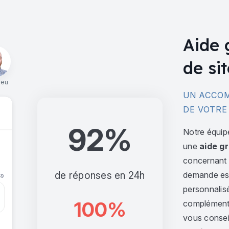
Aide 
de sit
ieu
UN ACCOM
DE VOTRE
92%
Notre équip
une
aide gr
concernant l
de réponses en 24h
demande est 
personnalis
100%
complément,
vous consei