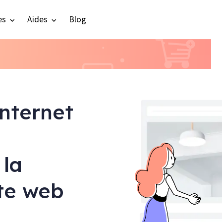
es
Aides
Blog
internet
 la
ite web