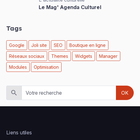
Le Mag' Agenda Culturel
Tags
Google
Joli site
SEO
Boutique en ligne
Réseaux sociaux
Themes
Widgets
Manager
Modules
Optimisation
OK
Liens utiles