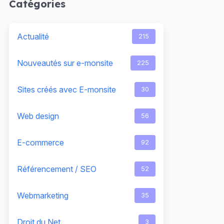
Catégories
Actualité
215
Nouveautés sur e-monsite
225
Sites créés avec E-monsite
30
Web design
56
E-commerce
92
Référencement / SEO
52
Webmarketing
35
Droit du Net
3