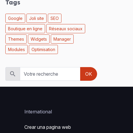
Tags
Google
Joli site
SEO
Boutique en ligne
Réseaux sociaux
Themes
Widgets
Manager
Modules
Optimisation
OK
International
Crear una pagina web