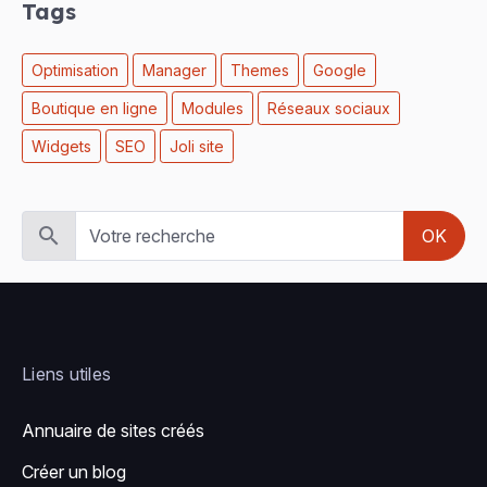
Tags
Optimisation
Manager
Themes
Google
Boutique en ligne
Modules
Réseaux sociaux
Widgets
SEO
Joli site
OK
Liens utiles
Annuaire de sites créés
Créer un blog