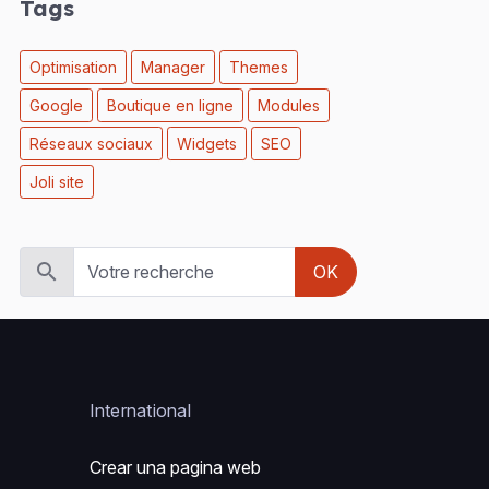
Tags
Optimisation
Manager
Themes
Google
Boutique en ligne
Modules
Réseaux sociaux
Widgets
SEO
Joli site
OK
International
Crear una pagina web