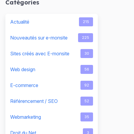
Catégories
Actualité
215
Nouveautés sur e-monsite
225
Sites créés avec E-monsite
30
Web design
56
E-commerce
92
Référencement / SEO
52
Webmarketing
35
Droit du Net
3