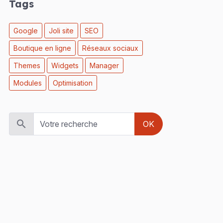
Tags
Google
Joli site
SEO
Boutique en ligne
Réseaux sociaux
Themes
Widgets
Manager
Modules
Optimisation
OK