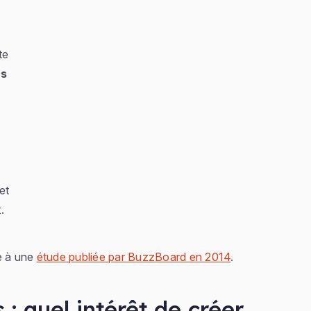
s
te
as
et
.
te à une
étude publiée par BuzzBoard en 2014
.
: quel intérêt de créer