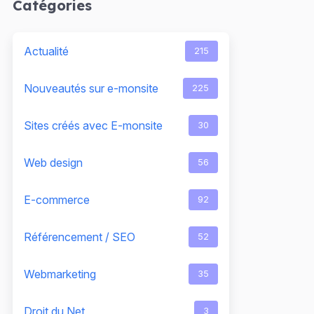
Catégories
Actualité
215
Nouveautés sur e-monsite
225
Sites créés avec E-monsite
30
Web design
56
E-commerce
92
Référencement / SEO
52
Webmarketing
35
Droit du Net
3