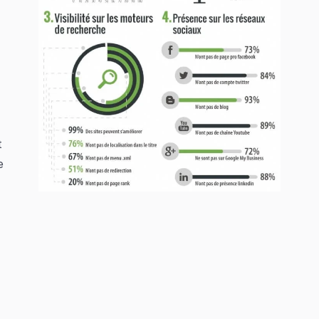
%
t
e