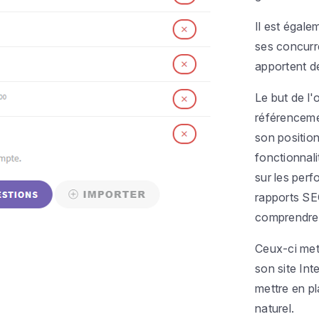
Il est égale
ses concurre
apportent de
Le but de l'
référenceme
son positio
fonctionnal
sur les per
rapports SEO
comprendre
Ceux-ci mett
son site Int
mettre en p
naturel.