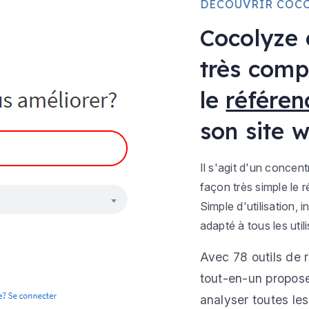
DÉCOUVRIR COC
Cocolyze 
très comp
le
référen
son site 
Il s'agit d'un concen
façon très simple le 
Simple d'utilisation, 
adapté à tous les util
Avec 78 outils de 
tout-en-un propose
analyser toutes l