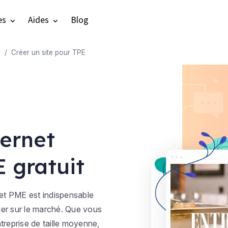
es
Aides
Blog
e
Créer un site pour TPE
ternet
 gratuit
t PME est indispensable
uer sur le marché. Que vous
treprise de taille moyenne,