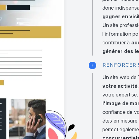
donc indispensa
gagner en visi
Un site professi
l'information po
contribuer à
acc
générer des l
RENFORCER 
Un site web d
votre activité
votre expertise
l'image de ma
confiance de vo
êtes en mesure d
permet égaleme
concurrentiel